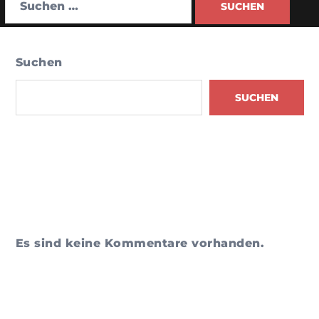
Suchen
nach:
Suchen
SUCHEN
Recent Posts
Skip to
content
Recent Comments
Es sind keine Kommentare vorhanden.
Archives